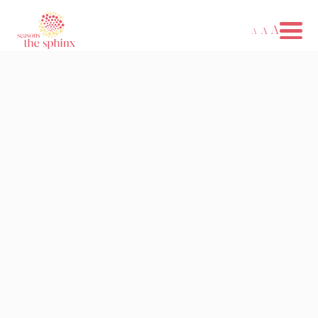
A
A
A