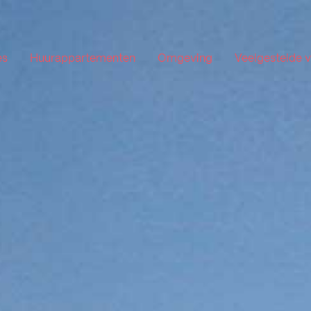
es
Huurappartementen
Omgeving
Veelgestelde 