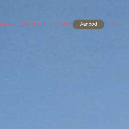
A
A
vragen
Downloads
Contact
Aanbod
A